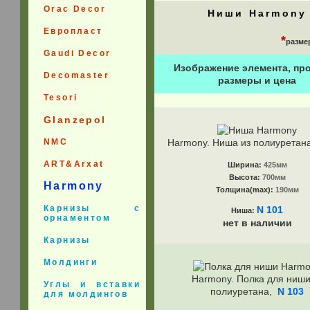
Orac Decor
Ниши Harmony
Европласт
*
разме
Gaudi Decor
Изображение элемента, пр
Decomaster
размеры и цена
Tesori
Glanzepol
NMC
Harmony. Ниша из полиуретан
ART&Arxat
Ширина:
425мм
Высота:
700мм
Harmony
Толщина(max):
190мм
Карнизы с
N 101
Ниша:
орнаментом
нет в наличии
Карнизы
Молдинги
Harmony. Полка для ниши
Углы и вставки
полиуретана,
N 103
для молдингов