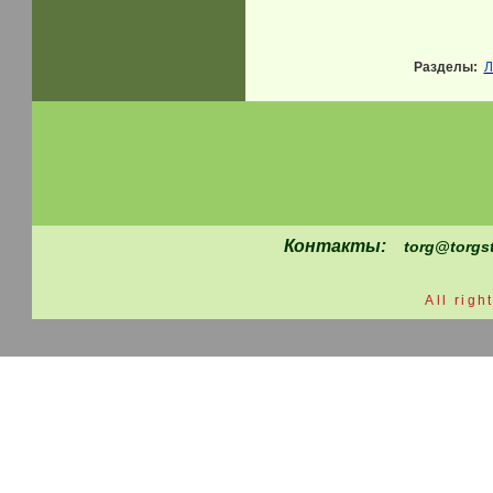
Разделы:
Л
Контакты:
torg@tor
All righ