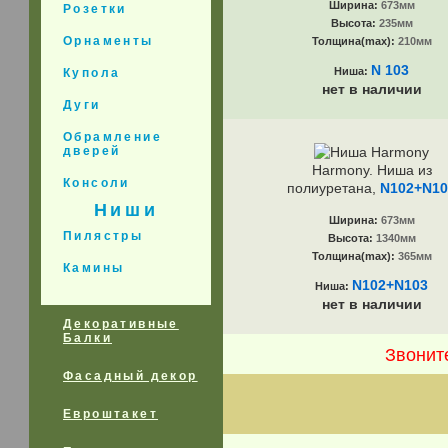
Ширина:
673мм
Розетки
Высота:
235мм
Орнаменты
Толщина(max):
210мм
N 103
Ниша:
Купола
нет в наличии
Дуги
Обрамление
дверей
Harmony. Ниша из
Консоли
полиуретана,
N102+N10
Ниши
Ширина:
673мм
Пилястры
Высота:
1340мм
Толщина(max):
365мм
Камины
N102+N103
Ниша:
нет в наличии
Декоративные
Балки
Звонит
Фасадный декор
Евроштакет