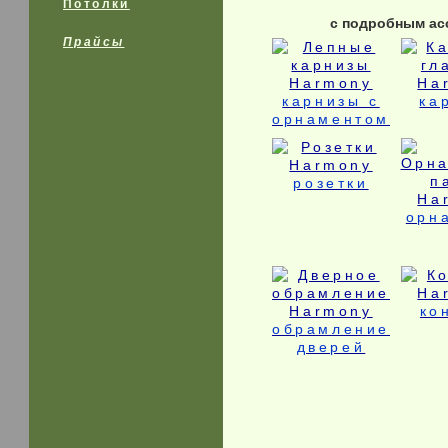
Потолки
с подробным ас
Прайсы
карнизы с
ка
орнаментом
розетки
орн
ко
обрамление
дверей