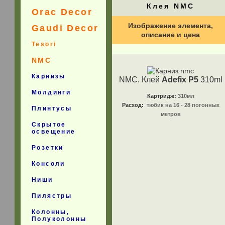
Клея NMC
Orac Decor
Изображение элемента,
Gaudi Decor
описание и цена
Tesori
NMC
Карнизы
NMC. Клей
Adefix P5
310ml
Молдинги
Картридж:
310мл
Расход:
тюбик на 16 - 28 погонных
Плинтусы
метров
Скрытое
освещение
Розетки
Консоли
Ниши
Пилястры
Колонны,
Полуколонны