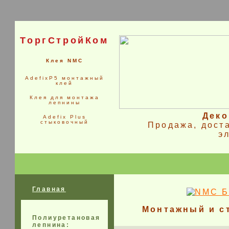
ТоргСтройКом
Клея NMC
AdefixP5 монтажный
клей
Клея для монтажа
лепнины
Деко
Adefix Plus
стыковочный
Продажа, дост
э
Главная
Монтажный и с
Полиуретановая
лепнина: