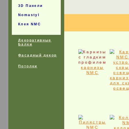
3D Панели
Nomastyl
Клея NMC
Декоративные
Балки
Фасадный декор
Потолки
карнизы
NMC
карни
для ск
осве
коло