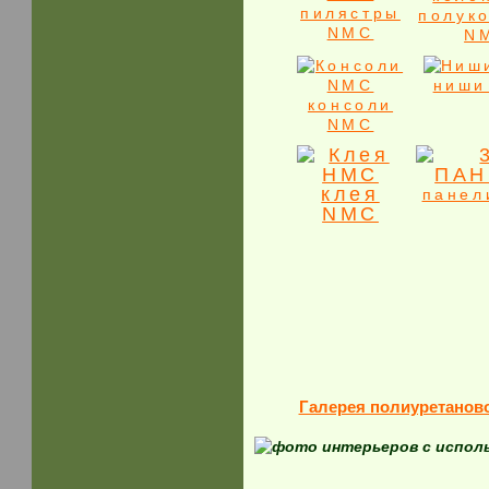
пилястры
полук
NMC
N
ниши
консоли
NMC
клея
панел
NMC
Галерея полиуретанов