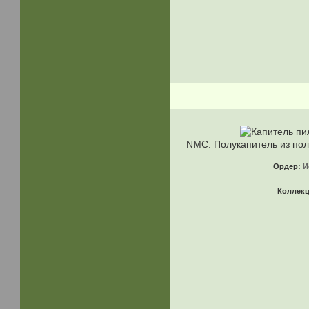
NMC. Полукапитель из по
Ордер:
И
Коллек