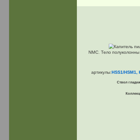
NMC. Тело полуколонны 
артикулы:
HSS1/HSM1, 
Ствол гладки
Коллек