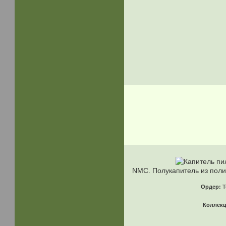
NMC. Полукапитель из пол
Ордер:
Т
Коллек