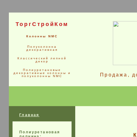
ТоргСтройКом
Колонны NMC
Полуколонна
декоративная
Классический лепной
декор
Полиуретановые
декоративные колонны и
Продажа, д
полуколонны NMC
Главная
Полиуретановая
лепнина: