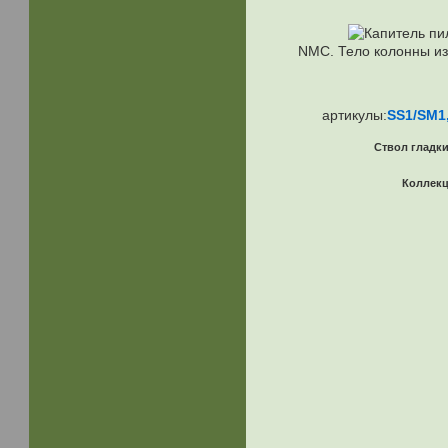
NMC. Тело колонны из
артикулы:
SS1/SM1
Ствол гладки
Коллек