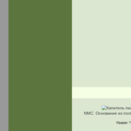
NMC. Основание из по
Ордер:
Т