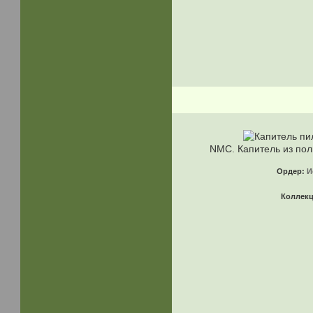
NMC. Капитель из по
Ордер:
И
Коллек