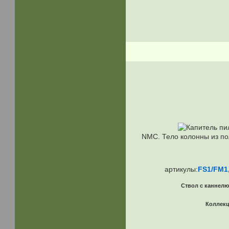
NMC. Тело колонны из по
артикулы:
FS1/FM1
Ствол с каннелю
Коллек