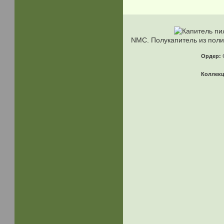
NMC. Полукапитель из пол
Ордер:
Коллек