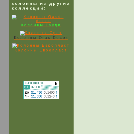
колонны из других
коллекций:
Колонны Гауди
Колонны Оrac Decor
Колонны Европласт